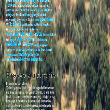
miasta
małe urokliwe miejsca
jesień
Toskanii
muzyka
miasto wysoko na wzgórzu
Pandzia
piękne
włoska
Pandzia i ja
oliwa
miejsca Toskanii
przygody Pandzi
spotkania
rozrywki w głuszy
Siena
siesta
w Toskanii
spotkania z kulturą
Tenuta
toskańskie historie
Lupinari
toskańskie miasta
toskańskie
Valdambra
Valdarno
tradycje
widoki w Głuszy
widok z mojej kajuty
wiosna w Toskanii
winnice
wino
wiosna
zachwycające
włoska piosenka
średniowieczne miasto
Prawa autorskie
Prawa autorskie
Teksty oraz fotografie opublikowane
na tej stronie internetowej, o ile nie
jest to zastrzeżone inaczej, objęte są
licencją Creative Commons Uznanie
autorstwa-Bez utworów zależnych, na
mocy której zezwala się na na