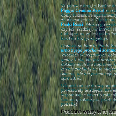
W połowie drogi z Bucine d
Poggio Cennina Resort
miesz
domy luksusowe apartamenty
zbudowanych ok. 7 lat temu,
Paolo Rossi
. Można go częst
czy też, rzadziej, w innych 
i lubią za to, że jest takim
każdym kto go zagaduje.
Dopisek po latach: Paolo Ro
urna z jego prochami zostan
Włoszech w urzędowych doku
gminy. I tak, kto jest urodzo
dokumentach ma napisane, że 
terenie znajdują się te miej
śmierci, ale nie jestem tego
sprawdzić.
Uśmiecham się do wspomnień
powstawały te zdjęcia, nawet
wspominając nawet o robien
Cennino, zobaczysz, jeżeli do
potrafię!
Podobne wpisy w tej kat