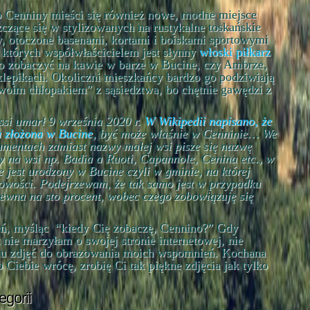
o Cenniny mieści się również nowe, modne miejsce
czące się w stylizowanych na rustykalne toskańskie
, otoczone basenami, kortami i boiskami sportowymi
 których współwłaścicielem jest słynny
włoski piłkarz
o zobaczyć na kawie w barze w Bucine, czy Ambrze,
sklepikach. Okoliczni mieszkańcy bardzo go podziwiają
 “swoim chłopakiem” z sąsiedztwa, bo chętnie gawędzi z
ssi umarł 9 września 2020 r.
W Wikipedii napisano, że
a złożona w Bucine
, być może właśnie w Cenninie… We
mentach zamiast nazwy małej wsi pisze się nazwę
ny na wsi np. Badia a Ruoti, Capannole, Cenina etc., w
jest urodzony w Bucine czyli w gminie, na której
scowości. Podejrzewam, że tak samo jest w przypadku
 pewna na sto procent, wobec czego zobowiązuję się
, myśląc “kiedy Cię zobaczę, Cennino?” Gdy
 nie marzyłam o swojej stronie internetowej, nie
iu zdjęć do obrazowania moich wspomnień. Kochana
 Ciebie wrócę, zrobię Ci tak piękne zdjęcia jak tylko
egorii