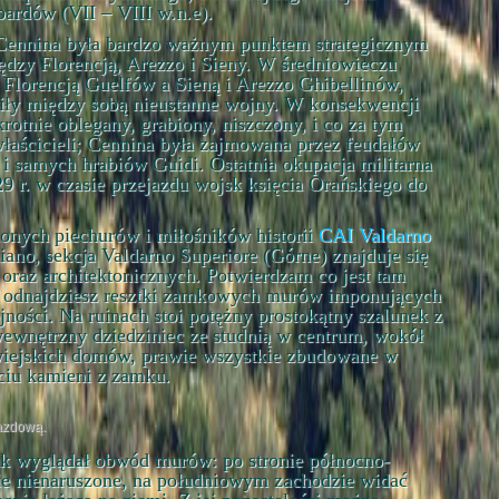
bardów (VII – VIII w.n.e).
 Cennina była bardzo ważnym punktem strategicznym
ędzy Florencją, Arezzo i Sieny. W średniowieczu
 Florencją Guelfów a Sieną i Arezzo Ghibellinów,
iły między sobą nieustanne wojny. W konsekwencji
otnie oblegany, grabiony, niszczony, i co za tym
 właścicieli; Cennina była zajmowana przez feudałów
h i samych hrabiów Guidi. Ostatnia okupacja militarna
9 r. w czasie przejazdu wojsk księcia Orańskiego do
lonych piechurów i miłośników historii
CAI Valdarno
liano, sekcja Valdarno Superiore (Górne) znajduje się
oraz architektonicznych. Potwierdzam co jest tam
ie odnajdziesz resztki zamkowych murów imponujących
ności. Na ruinach stoi potężny prostokątny szalunek z
ewnętrzny dziedziniec ze studnią w centrum, wokół
iejskich domów, prawie wszystkie zbudowane w
ciu kamieni z zamku.
azdową.
jak wyglądał obwód murów: po stronie północno-
ie nienaruszone, na południowym zachodzie widać