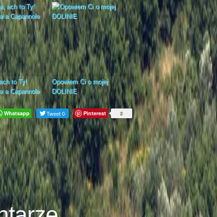
ach to Ty!
Opowiem Ci o mojej
a a Capannole
DOLINIE
Whatsapp
Tweet 0
Pinterest
2
ntarze