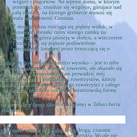
wzgórz i pagórków. Na wprost domu, w którym
pomieszkuję, znajduje się wzgórze, górujace nad
całą okolicą, na którego grzbiecie wznosi się
mała miejscowość Cennina.
Z mojego okna rozciąga się piękny widok; w
słoneczne poranki ruiny starego zamku na
szczycie wzgórza jaśnieją w słońcu, a wieczorem
i noca jawią się pięknie podświetlone
specjalnymi lampami przez troszczącą się o
ne.
ydaje się być położona bardzo wysoko – jest to niby
tku próbowałam tam wjechać rowerem, ale okazało się
 wyczynowiec! Zmuszona byłam prowadzić mój
ąc się niewinnie i podziwiając rowerzystów, którzy
zbocza. Teraz rozumiem dlaczego rowerzyści z całego
ch wzgórzach. Można tu szlifować mistrzowską formę.
ak ja :).
a na pocztówce firmy
Alicolor
, kupionej w
Tabaccheria
j Ambrze.
zia radzi sobie z tą górską, krętą drogą, czasami
ga jest stroma, ale jednak zawsze wjeżdża. Wcale nie