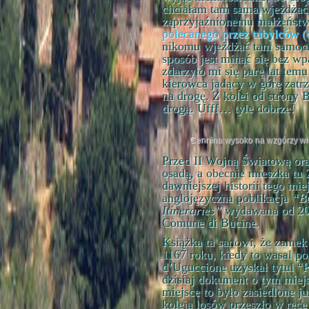
chciałam tam sama wjeżdżać,
zaprzyjaźnionemu małżeństw
polecanego przez tubylców (
nikomu wjeżdżać tam samocho
sposób jest minąć się bez wp
zdarzyło mi się parę lat tem
kierowca jadący w górę zatr
na drogę. Z kolei od strony 
drogą. Ufff… tyle dobrze!
Cennina wysoko na wzgórzy wid
Przed II Wojną Światową oraz
osadą, a obecnie mieszka tu 
dawniejszej historii tego mi
anglojęzyczna poblikacja
“Bu
Itineraries”
wydawana od 201
Comune di Bucine.
Książka ta sanowi, że zame
1167 roku, kiedy to wasal po
d’Uguccione uzyskał tytul “
dzisiaj dokument o tym miejs
miejsce to było zasiedlone j
koleją losów przeszło w ręc