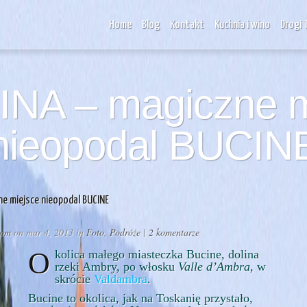
Home
Blog
Kontakt
Kuchnia i wino
Drogi 
NA – magiczne m
nieopodal BUCIN
e miejsce nieopodal BUCINE
com
on mar 4, 2013 in
Foto
,
Podróże
|
2 komentarze
Okolica małego miasteczka Bucine, dolina
rzeki Ambry, po włosku
Valle d’Ambra
, w
skrócie
Valdambra
.
Bucine to okolica, jak na Toskanię przystało,