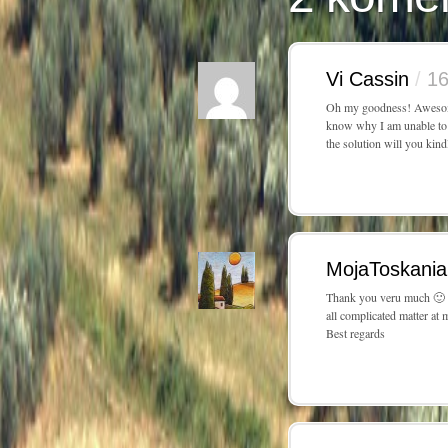
Vi Cassin
/
16
Oh my goodness! Awesome
know why I am unable to 
the solution will you kin
MojaToskani
Thank you veru much 🙂 I
all complicated matter at 
Best regards