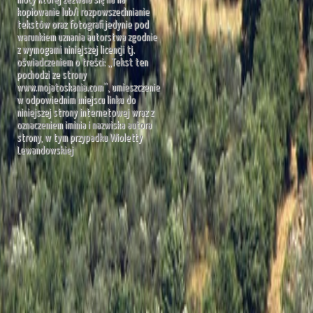
kopiowanie lub/i rozpowszechnianie
tekstów oraz fotografi jedynie pod
warunkiem uznania autorstwa zgodnie
z wymogami niniejszej licencji tj.
oświadczeniem o treści: „Tekst ten
pochodzi ze strony
www.mojatoskania.com”, umieszczenie
w odpowiednim miejscu linku do
niniejszej strony internetowej wraz z
oznaczeniem iminia i nazwiska autora
strony, w tym przypadku Wioletty
Lewandowskiej