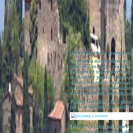
piękno zabytków gminę Buci
Co prawda miejscowość nie w
tylko 477 m.n.p.m. Na począ
że żaden ze mnie rowerowy
dwukołowy pojazd, uśmiechaj
dumnie wjeżdzali na strome 
świata trenują na toskański
Albo prowadzić rowerek, tak j
Poniżej Cennina z lotu ptak
(czyli w kiosku) w pobliskie
Dobrze, że chociaż moja Pand
wyjąc niemiłosiernie, bo dro