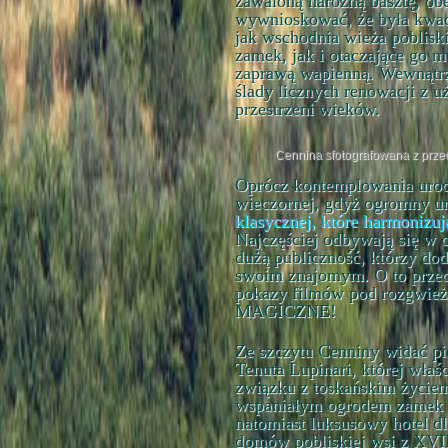
zawaloną narożną basztę, obe
wywnioskować, że była kwad
jak wschodnia wieża pobliski
zamek, jak i otaczające go
zaprawą wapienną. Wewnątrz
ślady licznych renowacji z u
przestrzeni wieków.
Cennina sfotografowana z prze
Oprócz kontemplowania urody
wieczornej, gdyż ogromny u
klasycznej, które harmonizuj
Najczęściej odbywają się w c
dużą publiczność, którzy dod
swoim znajomym. O to przec
pokazy filmów pod rozgwież
MAGICZNE!
Ze szczytu Cenniny widać pi
Tenuta Lupinari, której właśc
związku z toskańskim życie
wspaniałym ogrodem zamek w
natomiast luksusowy hotel d
domów pobliskiej wsi z XVII