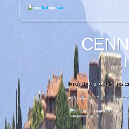
CENNI
Home
»
Foto
»
CENNINA – magiczn
Posted by
Wiolla z mojatoskania.
»