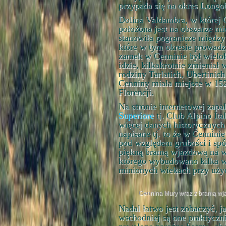
przypada się na okres Longo
Dolina Valdambra, w której
położona jest na obszarze mi
stanowiła pogranicze między
które w tym okresie prowadz
zamek w Cenninie był wielokr
idzie, kilkakrotnie zmieniał
rodziny Tarlatich, Ubertinic
Cenniny miała miejsce w 152
Florencji.
Na stronie internetowej zapa
Superiore
tj. Club Alpino Ita
więcej danych historycznych 
napisane tj. to że w Cennin
pod względem grubości i spój
piękną bramą wjazdową na w
którego wybudowano kilka w
minionych wiekach przy uży
Cennina Mury wraz z bramą wj
Nadal łatwo jest zobaczyć, 
wschodniej są one praktyczn