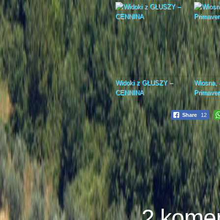
Widoki z GŁUSZY –
Wiosna, 
CENNINA
Primaver
Share
12
2 kome