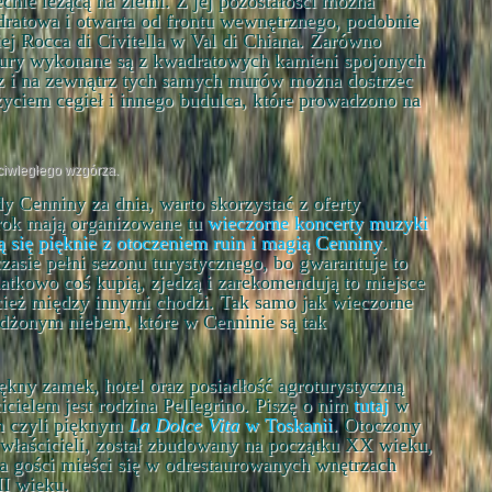
cnie leżącą na ziemi. Z jej pozostałości można
ratowa i otwarta od frontu wewnętrznego, podobnie
ej Rocca di Civitella w Val di Chiana. Zarówno
 mury wykonane są z kwadratowych kamieni spojonych
 i na zewnątrz tych samych murów można dostrzec
życiem cegieł i innego budulca, które prowadzono na
ciwległego wzgórza.
 Cenniny za dnia, warto skorzystać z oferty
rok mają organizowane tu
wieczorne koncerty muzyki
ą się pięknie z otoczeniem ruin i magią Cenniny
.
zasie pełni sezonu turystycznego, bo gwarantuje to
atkowo coś kupią, zjedzą i zarekomendują to miejsce
ież między innymi chodzi. Tak samo jak wieczorne
dżonym niebem, które w Cenninie są tak
ękny zamek, hotel oraz posiadłość agroturystyczną
icielem jest rodzina Pellegrino. Piszę o nim
tutaj
w
m czyli pięknym
La Dolce Vita
w Toskanii
. Otoczony
łaścicieli, został zbudowany na początku XX wieku,
la gości mieści się w odrestaurowanych wnętrzach
I wieku.