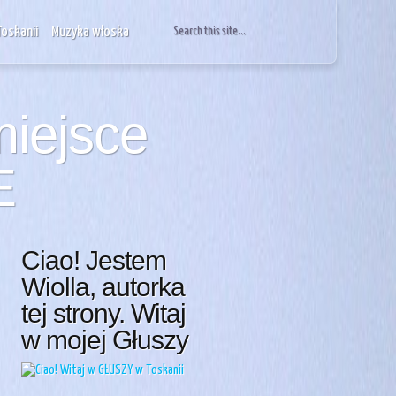
Toskanii
Muzyka włoska
iejsce
E
Ciao! Jestem
Wiolla, autorka
tej strony. Witaj
w mojej Głuszy