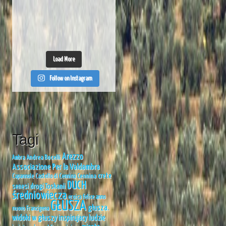
Load More
Follow on Instagram
Tagi
Arezzo
Andrea Bocelli
Ambra
Associazione Per la Valdambra
crete
Cennina
Capannole
Castello di Cennina
DUCH
senesi
drogi Toskanii
średniowiecza
eroica
felice anno
GŁUSZA
głusza.
nuovo
Francigena
widoki w głuszy
inspirujacy ludzie