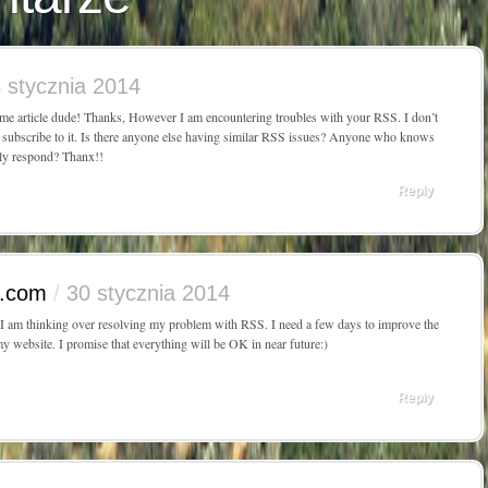
 stycznia 2014
 article dude! Thanks, However I am encountering troubles with your RSS. I don’t
subscribe to it. Is there anyone else having similar RSS issues? Anyone who knows
dly respond? Thanx!!
Reply
a.com
/
30 stycznia 2014
 am thinking over resolving my problem with RSS. I need a few days to improve the
my website. I promise that everything will be OK in near future:)
Reply