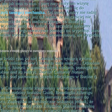
 ale jak mus to mus – parę razy złożyłam wizytę
u pielęgniarzy, innym razem udawałam się do
czyli taniego) mechanika.
Od strony Ambry nie radzę
dem, bo droga jest tak wąska, że najczęściej nie
adnięcia do rowu melioracyjnego, co akurat już
u w czasie jazdy do Ambry. Na szczęście uprzejmy
zymał się i jego towarzysze pomogli mi wypchnąć auto
Bucine wjeżdża się szerszą, serpentynową, ale wygodną
ziana z mojej głuszy w zamglony poranek
 krótki czas po niej Cennina była tętniącą życiem
21 (!) mieszkańców i liczba ta stale maleje… Odnośnie
ejsca tj. historii w zamierzchłych wiekach, pomogła mi
cine and its valleys. Tourist/ Cultural/ Nature
0 r. pod patronatem Urzędu Miejskiego w Bucine tj.
k w Cenninie został zbudowany w średniowieczu w
tężnej rodziny hrabiów Guidi, Brandaglia Alberigo
Pan na Cenninie”. Jest to pierwszy zachowany do
cu. Znaleziska archeologiczne wskazują jednak, że
uż w starożytności przez Etrusków, później naturalną
e Imperium Rzymskiego, a rozwój tego miejsca