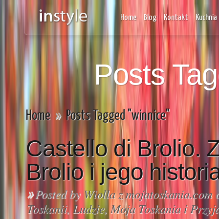
Home
Blog
Kontakt
Kuchnia 
Posts Tag
Home
»
Posts Tagged "winnice"
Castello di Brolio.
Brolio i jego historia
Posted by
Wiolla z mojatoskania.com
o
»
Toskanii
,
Ludzie
,
Moja Toskania i Przyj