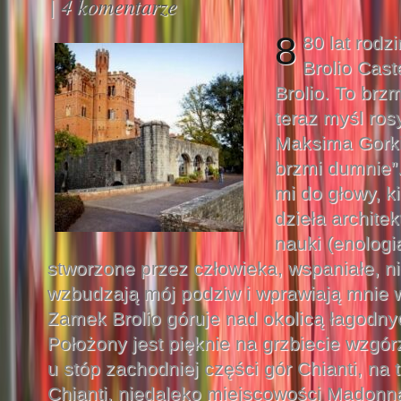
|
4 komentarze
8
80 lat rodz
Brolio Cast
Brolio. To brz
teraz myśl ros
Maksima Gorki
brzmi dumnie”.
mi do głowy, k
dzieła architekt
nauki (enologia
stworzone przez człowieka, wspaniałe, ni
wzbudzają mój podziw i wprawiają mnie w
Zamek Brolio góruje nad okolicą łagodny
Położony jest pięknie na grzbiecie wzgó
u stóp zachodniej części gór Chianti, na 
Chianti, niedaleko miejscowości Madonna