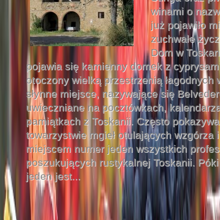
winami o nazw
już pojawiło m
zuchwałe życz
Dom w Toskani
pojawia się kamienny domek z cyprysami
otoczony wielką przestrzenią łagodnych w
słynne miejsce, nazywające się Belvede
uwieczniane na pocztówkach, kalendarza
pamiątkach z Toskanii. Często pokazyw
towarzystwie mgieł otulających wzgórza i
miejscem numer jeden wszystkich profes
poszukujących rustykalnej Toskanii. Pók
jeden jest...