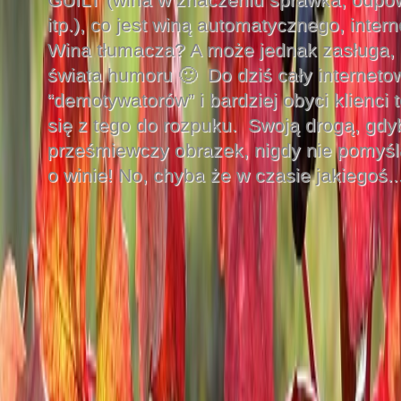
itp.), co jest winą automatycznego, inte
Wina tłumacza? A może jednak zasługa, 
świata humoru 🙂 Do dziś cały interneto
“demotywatorów” i bardziej obyci klienci t
się z tego do rozpuku. Swoją drogą, gdy
prześmiewczy obrazek, nigdy nie pomyśl
o winie! No, chyba że w czasie jakiegoś..