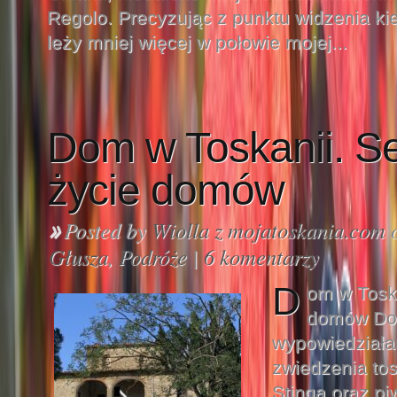
Regolo. Precyzując z punktu widzenia ki
leży mniej więcej w połowie mojej...
Dom w Toskanii. S
życie domów
Posted by
Wiolla z mojatoskania.com
o
»
Głusza
,
Podróże
|
6 komentarzy
D
om w Toska
domów Dop
wypowiedział
zwiedzenia tosk
Stinga oraz pi