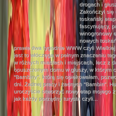
drogach i głus
Zakończył się
toskański etap
fascynujący, p
winogronowy e
nowych toskań
prawie dwa tygodnie WWW czyli Wielkiej 
jest to włóczęga w pełnym znaczeniu tego
w różnych miastach i miejscach, lecz 
opuszczonym domu w głuszy, w którym c
“Bambiny”, którą się opiekowałam, pozwol
dni. Żadnej pracy i żadnych “Bambin”. H
uroczyście otworzyć nowy etap mojego ży
jak każdy porządny turysta czyli...