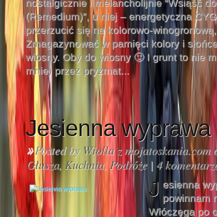
nostalgicznie i melancholijnie “Wsiąść do
(Remedium)”, u niej – energetyczna C
przerzucić się na kolorowo-winogrono
Zmagazynować w pamięci kolory i słońce,
wiosny. Oby do wiosny 🙂 I grunt to nie m
mnie) przez pryzmat...
Jesienna wyprawa
Posted by
Wiolla z mojatoskania.com
o
»
Głusza
,
Kuchnia
,
Podróże
|
4 komentarz
J
esienna wy
powinnam n
Włóczęga po o