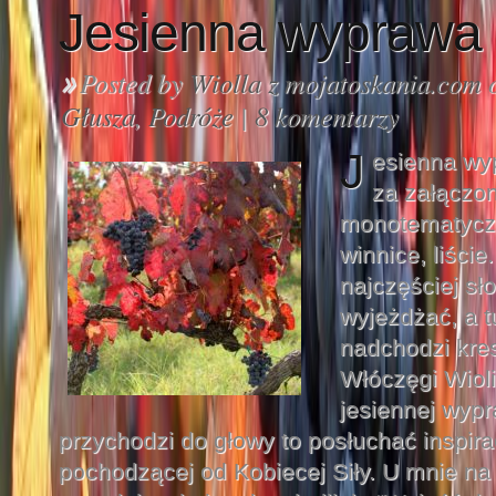
Jesienna wyprawa 
Posted by
Wiolla z mojatoskania.com
o
»
Głusza
,
Podróże
|
8 komentarzy
J
esienna wy
za załączo
monotematycz
winnice, liście
najczęściej sł
wyjeżdżać, a t
nadchodzi kre
Włóczęgi Wioli”
jesiennej wyp
przychodzi do głowy to posłuchać inspirac
pochodzącej od Kobiecej Siły. U mnie na 