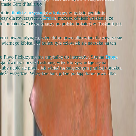
rasie Giro d’Italia 🙁
ótkie
filmiki z przystanków kolarzy
w trakcie genialnie
prezy dla rowerzystów,
Eroica
, możesz odnieść wrażenie, że
h “bohaterów” (
Eroe
znaczy po polsku bohater) w Toskanii jest
nem i piwem płynąca, więc dobre piwo albo wino dla zawsze się
i wiernego kibica.. W końcu tyle człowiek się naczeka na ten
 to Piwo Pielgrzyma ma smykałkę do interesów. Słynna
Droga
ega również i przez Toskanię, więc kto żyw udaje się na
, aby napić się piwa. Jak widać na załączonym poniżej obrazku,
leźć wszędzie. Wszędzie tam, gdzie podają dobre piwo albo