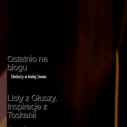
Ostatnio na
blogu
Chichoty w białej Sienie
Listy z Głuszy.
Inspiracje z
Toskanii