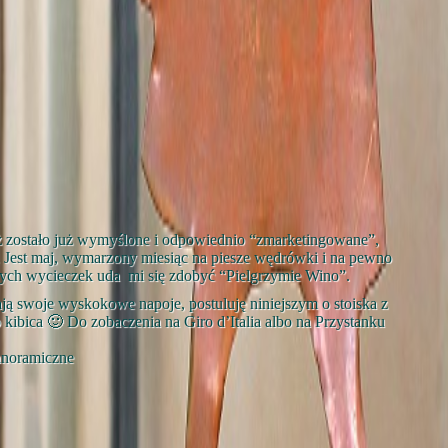
 zostało już wymyślone i odpowiednio “zmarketingowane”,
. Jest maj, wymarzony miesiąc na piesze wędrówki i na pewno
lnych wycieczek uda mi się zdobyć “Pielgrzymie Wino”.
ją swoje wyskokowe napoje, postuluję niniejszym o stoiska z
kibica 🙂 Do zobaczenia na Giro d’Italia albo na Przystanku