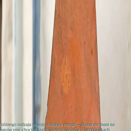
ą różnego rodzaju napoje dodające energii – akurat nie mam na
ingującymi, chociaż krąży wiele dowcipów o strzykawkach