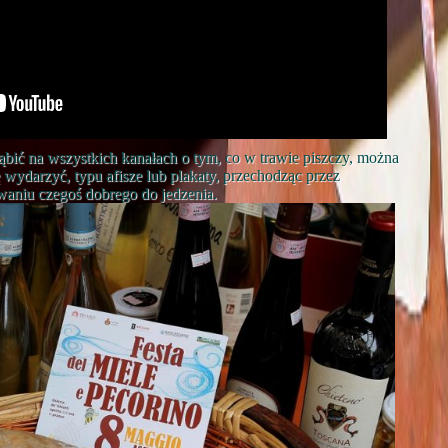
rąbić na wszystkich kanałach o tym, co w trawie piszczy, można
 wydarzyć, typu afisze lub plakaty, przechodząc przez
waniu czegoś dobrego do jedzenia.