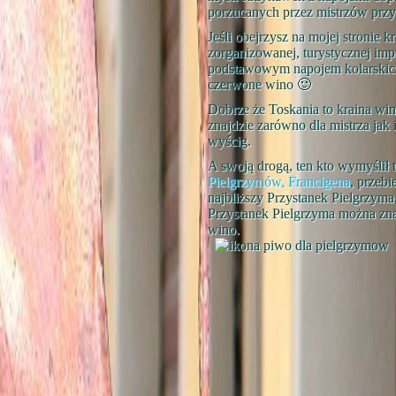
porzucanych przez mistrzów przy t
Jeśli obejrzysz na mojej stronie kr
zorganizowanej, turystycznej im
podstawowym napojem kolarskic
czerwone wino 🙂
Dobrze że Toskania to kraina wi
znajdzie zarówno dla mistrza jak 
wyścig.
A swoją drogą, ten kto wymyślił
Pielgrzymów, Francigena
, przebi
najbliższy Przystanek Pielgrzyma
Przystanek Pielgrzyma można zna
wino.