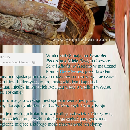
W niedzielę 8 maja, na
Festa del
Pecorino e Miele
(Święto Owczego
z wino Cianti Classico 🙂
Sera i Miodu)
w Asciano w magicznej
krainie
Crete Senesi
, poszukiwałam
amymi degustacjami różnych rodzajów sera za wszystkie czasy!
m Piwo Pielgrzyma, wino, truskawki, letni kapelusik i ….
wiata, między innymi elektryzującą wieść o wielkim wyścigu
zez Toskanię.
 informacja o wyścigu jest sponsorowana jest przez
ico
, którego symbolem jest
Gallo Nero
czyli Czarny Kogut.
ację o wyścigu kolarskim w okolicy, człowiek z Głuszy wie,
 niedzielnej wycieczki, tak aby nie czekać parę godzin na
rategiczne miejsce z którego może obserwować ten słynny