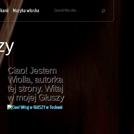
kanii
Muzyka włoska
zy
Ciao! Jestem
Wiolla, autorka
tej strony. Witaj
w mojej Głuszy