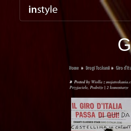
G
Home
»
Drogi Toskanii
»
Giro d’It
Posted by
Wiolla z mojatoskania.
»
Przyjaciele
,
Podróże
|
2 komentarze