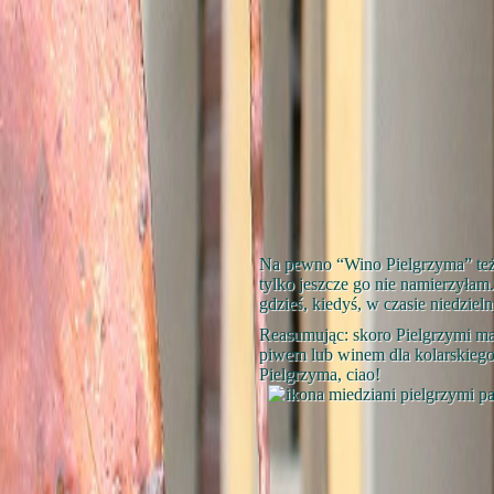
Na pewno “Wino Pielgrzyma” też
tylko jeszcze go nie namierzyłam
gdzieś, kiedyś, w czasie niedzie
Reasumując: skoro Pielgrzymi ma
piwem lub winem dla kolarskiego 
Pielgrzyma, ciao!