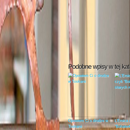
Podobne wpisy w tej kat
Opowiem Ci o drodze w
L’Eroica 
Toskanii
“Bohater