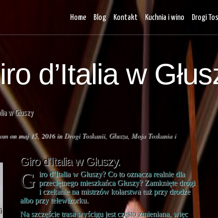
Home
Blog
Kontakt
Kuchnia i wino
Drogi Tos
iro d’Italia w Głus
alia w Głuszy
com
on maj 15, 2016 in
Drogi Toskanii
,
Głusza
,
Moja Toskania i
Giro d’Italia w Głuszy.
Giro d’Italia w Głuszy? Co to oznacza realnie dla
przeciętnego mieszkańca Głuszy? Zamknięte drogi
i czekanie na mistrzów kolarstwa tuż przy drodze
albo przy telewizorku.
Na szczęście trasa wyścigu jest często zmieniana, więc