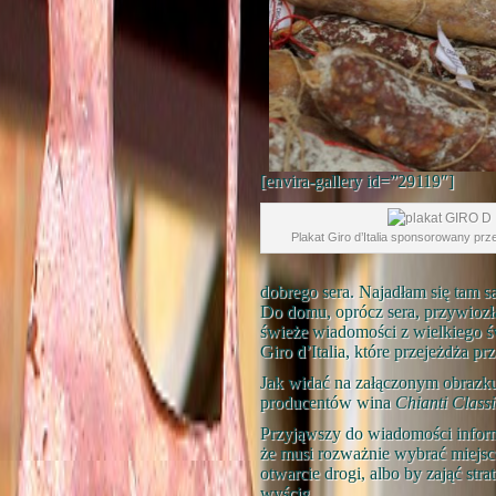
[envira-gallery id=”29119″]
Plakat Giro d’Italia sponsorowany prze
dobrego sera. Najadłam się tam s
Do domu, oprócz sera, przywiozła
świeże wiadomości z wielkiego ś
Giro d’Italia, które przejeżdża pr
Jak widać na załączonym obrazku
producentów wina
Chianti Class
Przyjąwszy do wiadomości inform
że musi rozważnie wybrać miejsce
otwarcie drogi, albo by zająć st
wyścig.