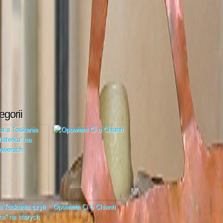
egorii
a Toskania czyli
Opowiem Ci o Chianti
ka” na starych