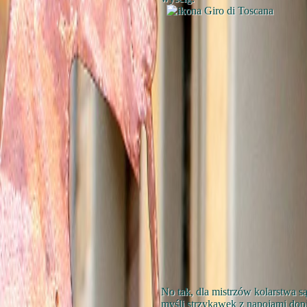
No tak, dla mistrzów kolarstwa s
myśli strzykawek z napojami dop