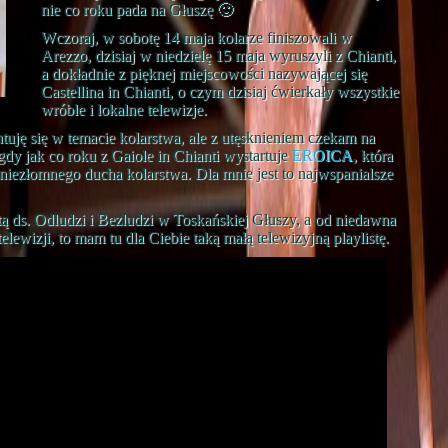
nie co roku pada na Głuszę 🙂
Wczoraj, w sobotę 14 maja kolarze finiszowali w
Arezzo, dzisiaj w niedzielę 15 maja wyruszyli z Chianti,
a dokładnie z pięknej miejscowości nazywającej się
Castellina in Chianti, o czym dzisiaj ćwierkały wszystkie
wróble i lokalne telewizje.
ntuję się w temacie kolarstwa, ale z utęsknieniem czekam na
dy jak co roku z Gaiole in Chianti wystartuje
EROICA
, która
iezłomnego ducha kolarstwa. Dla mnie jest to najwspanialsze
stą ds. Odludzi i Bezludzi w Toskańskiej Głuszy, a od niedawna
telewizji, to mam tu dla Ciebie taką małą telewizyjną playlistę.